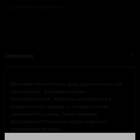
Добавить в сравнение
Описание
RBA имеет бесстоечную деку, рассчитанную под
одну спираль. Заправка боковая –
быстродоступная. Жидкость доставляется в
испарительную камеру - с помощью сетки,
скрученной в рулоны. За регулировку
двустороннего бокового обдува отвечают
специальные вставки.