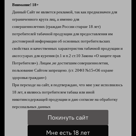
Комплектация
Внимание! 18+
Данный Сайт не является рекламой, так как предназначен для
- ключ-шестигранник
ограниченного круга лиц, а именно для
совершеннолетних
(граждан России старше 18 лет)
- запасные винты
потребителей табачной продукции
для предоставления им
достоверной информации об
основных потребительских
- запасные оринги
свойствах и качественных характеристик табачной
продукции и
аксессуарах для курения
(п.1 и п.2 ст.10 Закона «О защите прав
- запасная сетка для RBA
Потребителя»).
Лицам ,не достигшим совершеннолетия,
пользование Сайтом запрещено. (ст. 20ФЗ №15«Об охране
- сменные панели обдува
здоровья граждан»)
При переходе на сайт, я подтверждаю, что мне уже исполнилось
18 лет, я являюсь
потребителем табака или иной
никотинсодержащей продукции и даю согласие на
обработку
Характеристики
персональных данных
Покинуть сайт
Отзывы (1)
Мне есть 18 лет