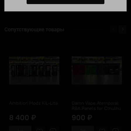
Сопутствующие товары
Ambition Mods KiL-Lite
Damn Vape Atemporal
RBA Panels for Cthulhu
8 400 ₽
900 ₽