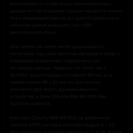
алюминиевого сплава очень минималистичен,
декора нет. На передней стороне находится кнопка
Fire с индикацией работы, а с другой прорезь для
контроля уровня жидкости, порт USB
расположился сбоку.
Обе панели на своем месте удерживаются
магнитами, под ними прячутся картридж и экран с
клавишами управления, подробнее о них
поговорим дальше. Габариты тут почти как у
ДотАИО, высота подика составляет 80 мм, а по
граням имеем 48 х 23 мм, что достаточно
компактно для такого функционального
устройства, в руке
Cthulhu
RBA AIO BOX без
проблем скроется.
Работает
Cthulhu
RBA AIO BOX на фирменном
чипсете ATOM, который способен выдать 5 – 60
Ватт мощности и поднять намотку от 0.3 Ом. Кроме