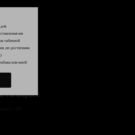
 для
оставления им
ик табачной
ам ,не достигшим
)
табака или иной
в Таганроге
ского 191