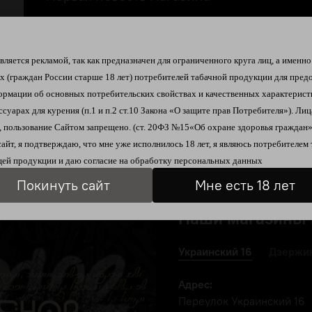
Это первая новость в интернет-магазине.
#тег 1
#тег 2
#тег 3
ляется рекламой, так как предназначен для ограниченного круга лиц, а именно
их
(граждан России старше 18 лет)
потребителей табачной продукции
для пред
ормации об
основных потребительских свойствах и качественных характерист
ссуарах для курения
(п.1 и п.2 ст.10 Закона «О защите прав Потребителя»).
Лиц
 пользование Сайтом запрещено. (ст. 20ФЗ №15«Об охране здоровья граждан»
сайт, я подтверждаю, что мне уже исполнилось 18 лет, я являюсь
потребителем 
ей продукции и даю согласие на
обработку персональных данных
Покинуть сайт
Мне есть 18 лет
Наши магазины 
Украинский 16
Дзержин
Адрес:
Переулок Украинский 16