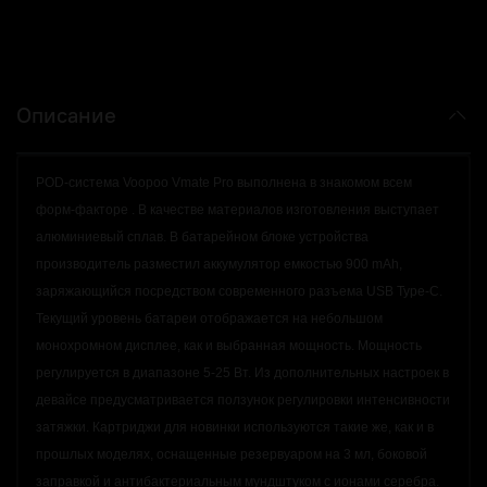
Описание
POD-система Voopoo Vmate Pro выполнена в знакомом всем
форм-факторе . В качестве материалов изготовления выступает
алюминиевый сплав. В батарейном блоке устройства
производитель разместил аккумулятор емкостью 900 mAh,
заряжающийся посредством современного разъема USB Type-C.
Текущий уровень батареи отображается на небольшом
монохромном дисплее, как и выбранная мощность. Мощность
регулируется в диапазоне 5-25 Вт. Из дополнительных настроек в
девайсе предусматривается ползунок регулировки интенсивности
затяжки. Картриджи для новинки используются такие же, как и в
прошлых моделях, оснащенные резервуаром на 3 мл, боковой
заправкой и антибактериальным мундштуком с ионами серебра.