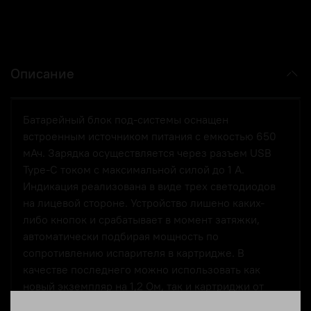
Описание
Батарейный блок под-системы оснащен
встроенным источником питания с емкостью 650
мАч. Зарядка осуществляется через разъем USB
Type-C током с максимальной силой до 1 А.
Индикация реализована в виде трех светодиодов
на лицевой стороне. Устройство лишено
каких-
либо кнопок и срабатывает в момент затяжки,
автоматически подбирая мощность по
сопротивлению испарителя в картридже. В
качестве последнего можно использовать как
новый экземпляр на 1,2 Ом, так и картриджи от
предыдущих устройств линейки
Zero
. Объем