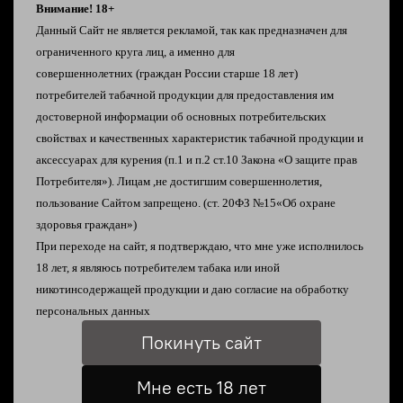
Внимание! 18+
резервуара составляет 2 мл, а заправка
Данный Сайт не является рекламой, так как предназначен для
происходит сверху через съемный мундштук.
ограниченного круга лиц, а именно для
Добавлена фирменная защита от протечек.
совершеннолетних
(граждан России старше 18 лет)
потребителей табачной продукции
для предоставления им
Характеристики Vaporesso
Zero
S Pod:
достоверной информации об
основных потребительских
свойствах и качественных характеристик табачной
продукции и
Габариты: 84,9 мм * 31,4 мм * 13 мм
аксессуарах для курения
(п.1 и п.2 ст.10 Закона «О защите прав
Аккумулятор: 650 мАч
Потребителя»).
Лицам ,не достигшим совершеннолетия,
Зарядка: USB Type-C, 5 В / 1 А
пользование Сайтом запрещено. (ст. 20ФЗ №15«Об охране
Вместительность: 2 мл
здоровья граждан»)
Картридж: 1,2 Ом
При переходе на сайт, я подтверждаю, что мне уже исполнилось
18 лет, я являюсь
потребителем табака или иной
никотинсодержащей продукции и даю согласие на
обработку
персональных данных
Отзывы
Покинуть сайт
Мне есть 18 лет