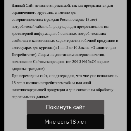
В избранное
Данный Сайт не является рекламой, так как предназначен для
ограниченного круга лиц, а именно для
Добавить в сравнение
совершеннолетних
(граждан России старше 18 лет)
потребителей табачной продукции
для предоставления им
достоверной информации об
основных потребительских
свойствах и качественных характеристик табачной
продукции и
аксессуарах для курения
(п.1 и п.2 ст.10 Закона «О защите прав
Потребителя»).
Лицам ,не достигшим совершеннолетия,
Описание
пользование Сайтом запрещено. (ст. 20ФЗ №15«Об охране
здоровья граждан»)
При переходе на сайт, я подтверждаю, что мне уже исполнилось
Ultem Tank для Ambition Amazier MTL RTA 2/4 ml
18 лет, я являюсь
потребителем табака или иной
никотинсодержащей продукции и даю согласие на
обработку
персональных данных
Характеристики
Покинуть сайт
Мне есть 18 лет
Отзывы