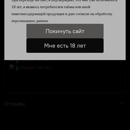
укутанная морозной мятной свежестью
18 лет, я являюсь
потребителем табака или иной
Pine - Необычный хвойный микс с тропическим
никотинсодержащей продукции и даю согласие на
обработку
личи
персональных данных
Sorbet - Фруктовый сорбет из винограда и
Покинуть сайт
смородины
Toast - Тост с маслом и джемом из лесных ягод
Мне есть 18 лет
Состав: 70/30 VG/PG
Крепость: 3мг
Объем: 100 мл
Отзывы