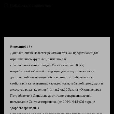
Добавить в сравнение
Описание
Внимание! 18+
Данный Сайт не является рекламой, так как предназначен для
ограниченного круга лиц, а именно для
Bubblegum - Сочная жвачка со вкусом персика и
совершеннолетних
(граждан России старше 18 лет)
дыни
потребителей табачной продукции
для предоставления им
Candy - Свежий вкус конфеты с малиной и
достоверной информации об
основных потребительских
клубникой
свойствах и качественных характеристик табачной
продукции и
Donut - Сладкий пончик с клубничным джемом
аксессуарах для курения
(п.1 и п.2 ст.10 Закона «О защите прав
Lemonade - Насыщенный лимонад с клюквенным
Потребителя»).
Лицам ,не достигшим совершеннолетия,
соком
пользование Сайтом запрещено. (ст. 20ФЗ №15«Об охране
Milkshake -
Нежный банановый милкшейк
здоровья граждан»)
Mint - Сладковато-терпкая черная смородина,
При переходе на сайт, я подтверждаю, что мне уже исполнилось