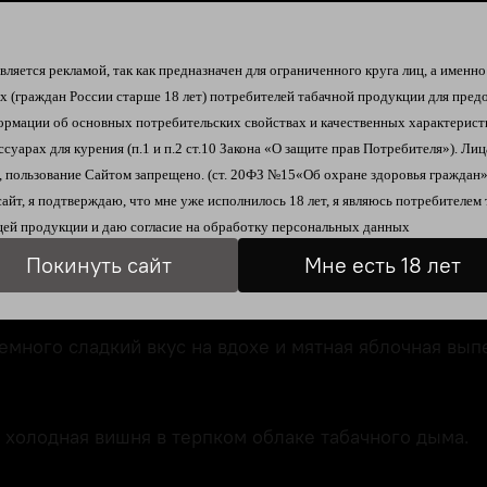
Описание
Отзывы
ляется рекламой, так как предназначен для ограниченного круга лиц, а именно
их
(граждан России старше 18 лет)
потребителей табачной продукции
для пред
ормации об
основных потребительских свойствах и качественных характерист
в оплетающих его табачных нотках.
ссуарах для курения
(п.1 и п.2 ст.10 Закона «О защите прав Потребителя»).
Лиц
 пользование Сайтом запрещено. (ст. 20ФЗ №15«Об охране здоровья граждан»
о на выдохе, комбинация табаков на вдохе, и сладко
сайт, я подтверждаю, что мне уже исполнилось 18 лет, я являюсь
потребителем 
ей продукции и даю согласие на
обработку персональных данных
л летней ночью в степи, не курил у костра, вдыхая д
Покинуть сайт
Мне есть 18 лет
робовать. Внимание! Содержит анис!
емного сладкий вкус на вдохе и мятная яблочная выпе
 холодная вишня в терпком облаке табачного дыма.