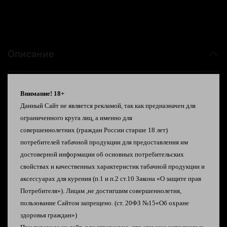
Описание
Blackcurrant Watermelon - Черная Смородина
Внимание! 18+
и Арбуз
Данный Сайт не является рекламой, так как предназначен для
Bubble Gun - Жвачка с холодком
ограниченного круга лиц, а именно для
Cherry Cola -Вишнёвая Кола
совершеннолетних
(граждан России старше 18 лет)
Grapple Slapcurrant - Микс Ежевики и
потребителей табачной продукции
для предоставления им
Яблок
достоверной информации об
основных потребительских
Iron Bruise - Уникальный Вкус Айрон-Брю с
свойствах и качественных характеристик табачной
продукции и
Кислинкой и Цитрусом
аксессуарах для курения
(п.1 и п.2 ст.10 Закона «О защите прав
Lemon Mint - Лимон и Мята
Потребителя»).
Лицам ,не достигшим совершеннолетия,
Sub-Lime - Кисло-Сладкий Лимон и Лайм
пользование Сайтом запрещено. (ст. 20ФЗ №15«Об охране
Rich Black Grape - Черный Виноград
здоровья граждан»)