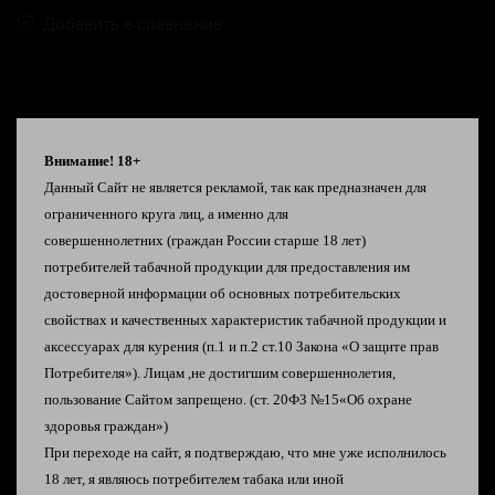
Добавить в сравнение
Внимание! 18+
Данный Сайт не является рекламой, так как предназначен для
Описание
ограниченного круга лиц, а именно для
совершеннолетних
(граждан России старше 18 лет)
потребителей табачной продукции
для предоставления им
Это 8 ягодных напитков для грядущих знойных
достоверной информации об
основных потребительских
летних дней
свойствах и качественных характеристик табачной
продукции и
аксессуарах для курения
(п.1 и п.2 ст.10 Закона «О защите прав
Кислая вишня
Потребителя»).
Лицам ,не достигшим совершеннолетия,
Ледяная ежевика
пользование Сайтом запрещено. (ст. 20ФЗ №15«Об охране
Лесная земляника
здоровья граждан»)
Свежая смородина
При переходе на сайт, я подтверждаю, что мне уже исполнилось
🧃Сладкая клюква
18 лет, я являюсь
потребителем табака или иной
🫐 Сочная черника