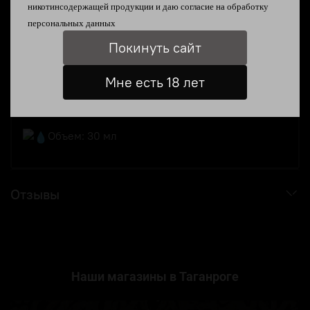
никотинсодержащей продукции и даю согласие на
обработку
Спелая малина
персональных данных
Терпкая брусника
Покинуть сайт
Состав: 50/50 VG/PG
Мне есть 18 лет
Крепость: 20 salt/strong
Объем: 30 мл
Отзывы
Наши магазины в Таганроге