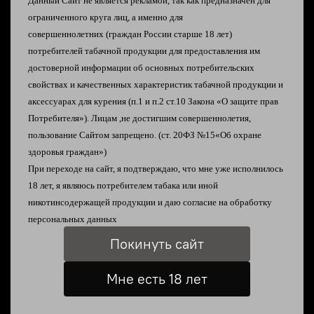
Данный Сайт не является рекламой, так как предназначен для
Добавить в сравнение
ограниченного круга лиц, а именно для
совершеннолетних
(граждан России старше 18 лет)
потребителей табачной продукции
для предоставления им
достоверной информации об
основных потребительских
свойствах и качественных характеристик табачной
продукции и
аксессуарах для курения
(п.1 и п.2 ст.10 Закона «О защите прав
Потребителя»).
Лицам ,не достигшим совершеннолетия,
Описание
пользование Сайтом запрещено. (ст. 20ФЗ №15«Об охране
здоровья граждан»)
При переходе на сайт, я подтверждаю, что мне уже исполнилось
Гибридный дрип тип или 510 дритим (ЦЕНА
18 лет, я являюсь
потребителем табака или иной
УКАЗАНА ЗА ОДНУ ПОЗИЦИЮ 510 или гибридный)
никотинсодержащей продукции и даю согласие на
обработку
Совместим с Boro девайсами
персональных данных
Покинуть сайт
Отзывы
Мне есть 18 лет