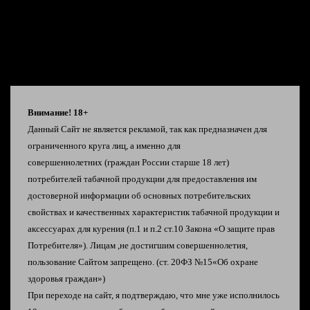
Описание
Внимание! 18+
Данный Сайт не является рекламой, так как предназначен для
Характеристики:
ограниченного круга лиц, а именно для
Объем картриджа: 14 мл
совершеннолетних
(граждан России старше 18 лет)
Количество затяжек: 5500
потребителей табачной продукции
для предоставления им
Крепость: 20 мг
достоверной информации об
основных потребительских
свойствах и качественных характеристик табачной
продукции и
Виноград
аксессуарах для курения
(п.1 и п.2 ст.10 Закона «О защите прав
Мята
Потребителя»).
Лицам ,не достигшим совершеннолетия,
Энергетик
пользование Сайтом запрещено. (ст. 20ФЗ №15«Об охране
Клубничный йогурт
здоровья граждан»)
Клубника ice
При переходе на сайт, я подтверждаю, что мне уже исполнилось