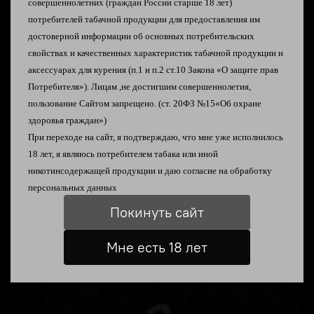
совершеннолетних
(граждан России старше 18 лет)
потребителей табачной продукции
для предоставления им
достоверной информации об
основных потребительских
свойствах и качественных характеристик табачной
продукции и
аксессуарах для курения
(п.1 и п.2 ст.10 Закона «О защите прав
Описание
Потребителя»).
Лицам ,не достигшим совершеннолетия,
пользование Сайтом запрещено. (ст. 20ФЗ №15«Об охране
Картридж для Suorin Ace/Shine
здоровья граждан»)
При переходе на сайт, я подтверждаю, что мне уже исполнилось
18 лет, я являюсь
потребителем табака или иной
никотинсодержащей продукции и даю согласие на
обработку
Отзывы
персональных данных
Покинуть сайт
Мне есть 18 лет
Наши магазины в Таганроге