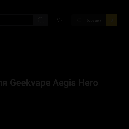
Корзина
0
я Geekvape Aegis Hero