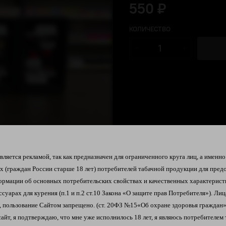
550 ₽
КОЛИЧЕСТВО
ляется рекламой, так как предназначен для ограниченного круга лиц, а именно
их
(граждан России старше 18 лет)
потребителей табачной продукции
для пред
ормации об
основных потребительских свойствах и качественных характерист
ссуарах для курения
(п.1 и п.2 ст.10 Закона «О защите прав Потребителя»).
Лиц
 пользование Сайтом запрещено. (ст. 20ФЗ №15«Об охране здоровья граждан»
сайт, я подтверждаю, что мне уже исполнилось 18 лет, я являюсь
потребителем 