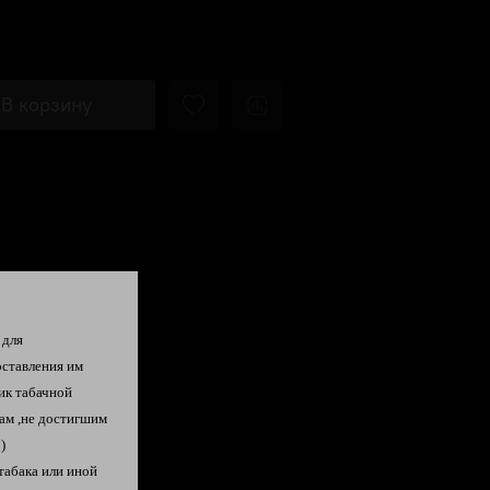
В корзину
 для
оставления им
ик табачной
ам ,не достигшим
)
табака или иной