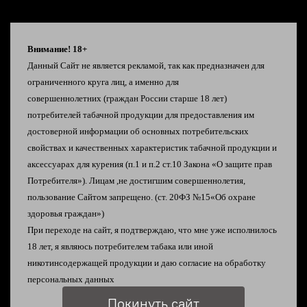
Внимание! 18+
Данный Сайт не является рекламой, так как предназначен для
Описание
ограниченного круга лиц, а именно для
совершеннолетних
(граждан России старше 18 лет)
потребителей табачной продукции
для предоставления им
🍒 Вишневая газировка
достоверной информации об
основных потребительских
свойствах и качественных характеристик табачной
продукции и
🥤Секс на пляже
аксессуарах для курения
(п.1 и п.2 ст.10 Закона «О защите прав
Потребителя»).
Лицам ,не достигшим совершеннолетия,
🍑 Персиковый чай
пользование Сайтом запрещено. (ст. 20ФЗ №15«Об охране
здоровья граждан»)
При переходе на сайт, я подтверждаю, что мне уже исполнилось
💧 Состав: 50/50 VG/PG
18 лет, я являюсь
потребителем табака или иной
никотинсодержащей продукции и даю согласие на
обработку
💧 Крепость: 20 salt
персональных данных
Покинуть сайт