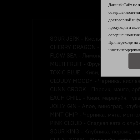
Данный Сайт не яв
совершеннолетн
достоверной инф
продукции и аксе
совершеннолетия,
SOUR JERK - Кислые мармеладны
При переходе на 
CHERRY DRAGON - Драгонфрут, в
никотинсодержащ
FLOW SEA - Лимонад с драгонфру
MULTI FRUIT - Фруктовое мороже
TOXIC BLUE - Киви, черника
CLOUDY MOODY - Черника, кисла
CUNN CROOK - Персик, манго, ар
EACH CHILL - Киви, маракуйя, гуа
JOLLY GIN - Алое, виноград, клуб
MINT CHIP - Черника, мята, мент
PINK CLOUD - Сладкая вата с клуб
SOUR KING - Клубника, персик, л
CHEAT SCAM - Маракуйя, арбуз, д