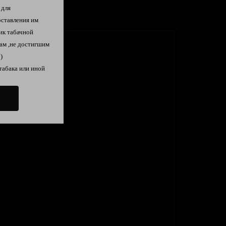
 для
оставления им
ик табачной
ам ,не достигшим
)
табака или иной