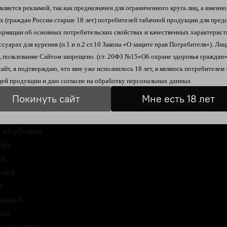
ляется рекламой, так как предназначен для ограниченного круга лиц, а именно
Описание
Отзывы
их
(граждан России старше 18 лет)
потребителей табачной продукции
для пред
ормации об
основных потребительских свойствах и качественных характерист
ссуарах для курения
(п.1 и п.2 ст.10 Закона «О защите прав Потребителя»).
Лиц
 пользование Сайтом запрещено. (ст. 20ФЗ №15«Об охране здоровья граждан»
е мишки
сайт, я подтверждаю, что мне уже исполнилось 18 лет, я являюсь
потребителем 
ишня
ей продукции и даю согласие на
обработку персональных данных
том
Покинуть сайт
Мне есть 18 лет
ное
я клубника
буз
ва
ника
ол
никой
айм
ыня, мята