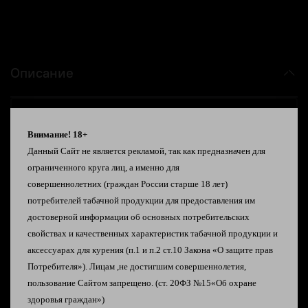
Описание
Ананас маракуйя
Арбуз вишня
Внимание! 18+
Арбуз личи
Данный Сайт не является рекламой, так как предназначен для
Грейпфрут малина
ограниченного круга лиц, а именно для
Дынная содовая
совершеннолетних
(граждан России старше 18 лет)
Киви маракуйя
потребителей табачной продукции
для предоставления им
Клубничная жвачка
достоверной информации об
основных потребительских
Малина жасмин
свойствах и качественных характеристик табачной
продукции и
Малиновая фанта
аксессуарах для курения
(п.1 и п.2 ст.10 Закона «О защите прав
Персик личи
Потребителя»).
Лицам ,не достигшим совершеннолетия,
Персиковая содовая
пользование Сайтом запрещено. (ст. 20ФЗ №15«Об охране
Черника малина
здоровья граждан»)