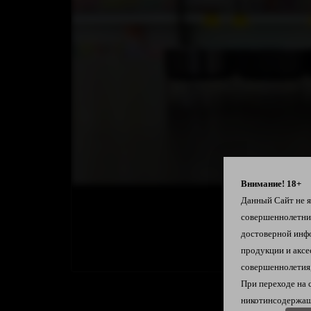
Внимание! 18+
Данный Сайт не яв
совершеннолетн
достоверной инф
продукции и аксе
совершеннолетия,
При переходе на 
никотинсодержащ