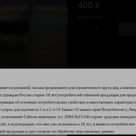
400 ₽
КОЛИЧЕСТВО
ляется рекламой, так как предназначен для ограниченного круга лиц, а именно
их
(граждан России старше 18 лет)
потребителей табачной продукции
для пред
ормации об
основных потребительских свойствах и качественных характерист
ссуарах для курения
(п.1 и п.2 ст.10 Закона «О защите прав Потребителя»).
Лиц
 пользование Сайтом запрещено. (ст. 20ФЗ №15«Об охране здоровья граждан»
сайт, я подтверждаю, что мне уже исполнилось 18 лет, я являюсь
потребителем 
ей продукции и даю согласие на
обработку персональных данных