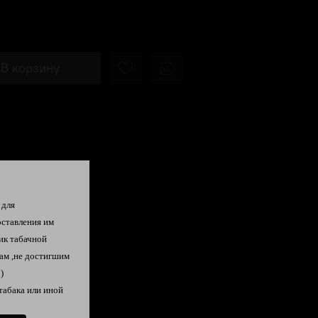
В корзину
 для
оставления им
ик табачной
ам ,не достигшим
)
табака или иной