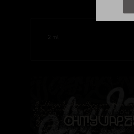
О
2 ml