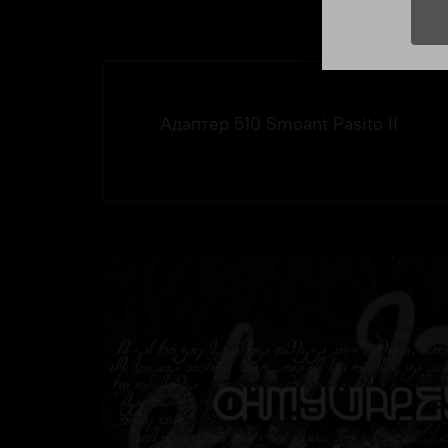
Адаптер 510 Smoant Pasito II