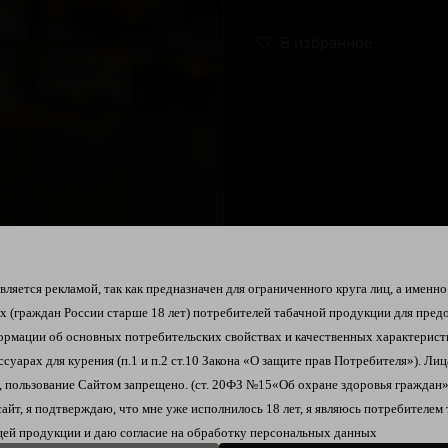
В избранное
ляется рекламой, так как предназначен для ограниченного круга лиц, а именно
их
(граждан России старше 18 лет)
потребителей табачной продукции
для пред
ормации об
основных потребительских свойствах и качественных характерист
ссуарах для курения
(п.1 и п.2 ст.10 Закона «О защите прав Потребителя»).
Лиц
 пользование Сайтом запрещено. (ст. 20ФЗ №15«Об охране здоровья граждан»
сайт, я подтверждаю, что мне уже исполнилось 18 лет, я являюсь
потребителем 
ей продукции и даю согласие на
обработку персональных данных