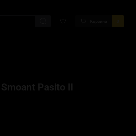
Корзина
0
Smoant Pasito II