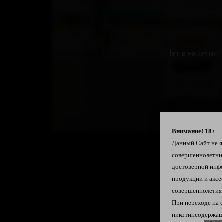
Нет в наличии
Внимание! 18+
Данный Сайт не яв
совершеннолетн
достоверной инф
продукции и аксе
совершеннолетия,
При переходе на 
никотинсодержащ