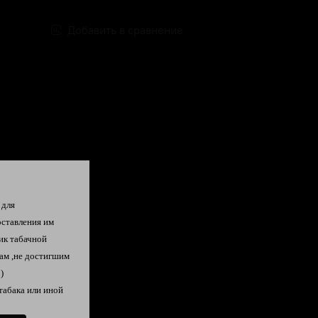
Добавить в сравнение
 для
оставления им
ик табачной
ам ,не достигшим
)
табака или иной