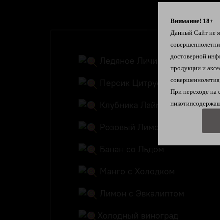
Внимание! 18+
Данный Сайт не яв
совершеннолетн
достоверной инф
Ледяное Личи
продукции и аксе
совершеннолетия,
Персик Цитрус
При переходе на 
Клубника Лайм
никотинсодержащ
Розовый Лимонад
Банан со Льдом
Манго с Холодком
Лимон с Эвкалиптом
Холодный виноград