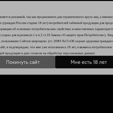
Описание
Отзывы
ляется рекламой, так как предназначен для ограниченного круга лиц, а именно
их
(граждан России старше 18 лет)
потребителей табачной продукции
для пред
ормации об
основных потребительских свойствах и качественных характерист
ссуарах для курения
(п.1 и п.2 ст.10 Закона «О защите прав Потребителя»).
Лиц
 пользование Сайтом запрещено. (ст. 20ФЗ №15«Об охране здоровья граждан»
сайт, я подтверждаю, что мне уже исполнилось 18 лет, я являюсь
потребителем 
ей продукции и даю согласие на
обработку персональных данных
Покинуть сайт
Мне есть 18 лет